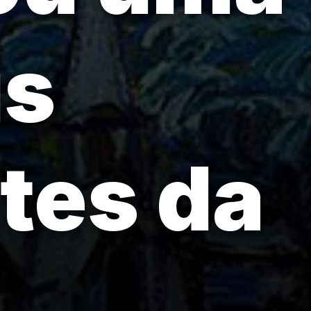
is
tes da