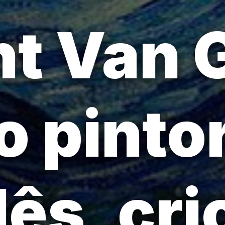
t Van 
 pinto
ês, cr