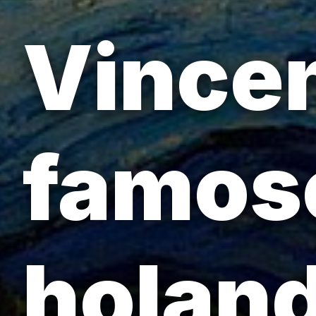
Vincen
famoso
holand