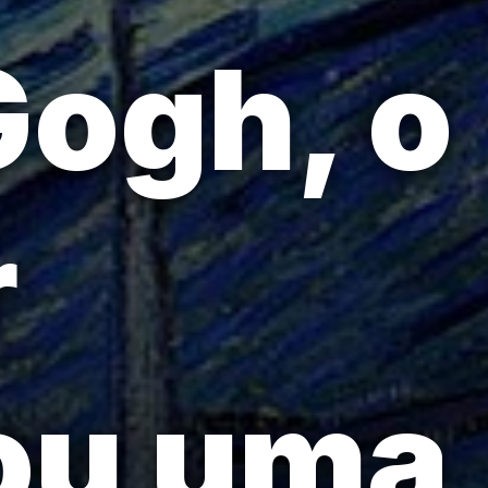
Gogh, o
r
iou uma