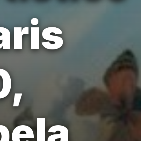
aris
0,
pela