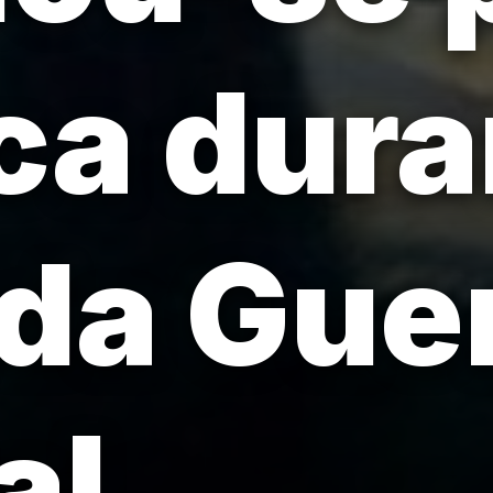
a dura
da Gue
al.