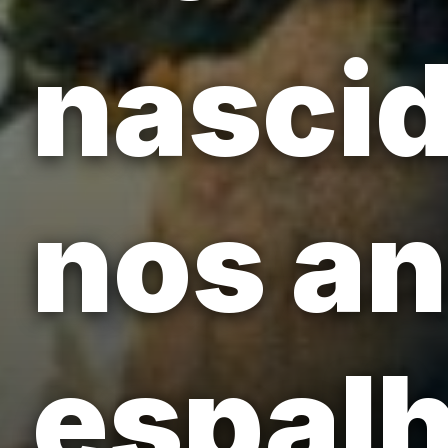
nascid
nos an
espalh