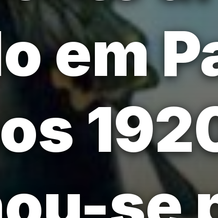
o em P
os 192
ou-se 