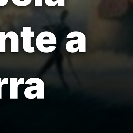
nte a
rra