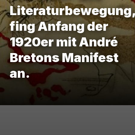
Literaturbewegung
fing Anfang der
1920er mit André
Bretons Manifest
an.