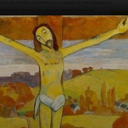
O manifesto de
Jean Moréas em
1886 marcou o
início do
movimento
simbolista na
França.