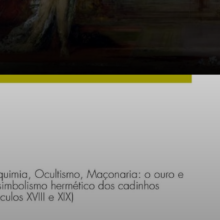
Pintores jovens
buscavam refletir