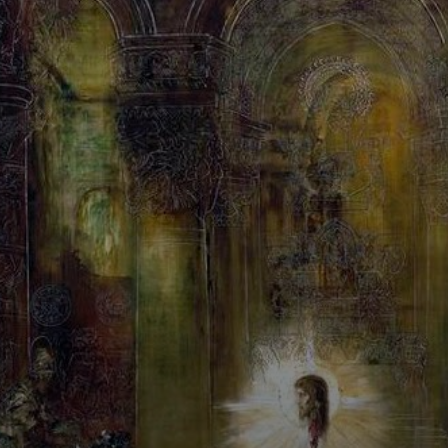
Paul Gauguin foi
um dos principais
expoentes do
movimento, com
obras como 'O
Cristo Amarelo'