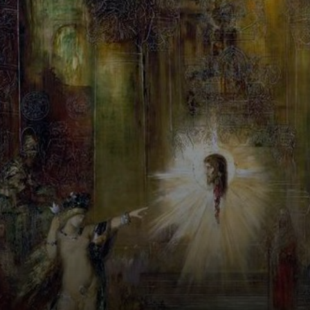
meados do século
XIX em resposta à
moralização,
racionalismo e
materialismo.