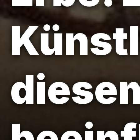
Künstl
diesem
beeinf