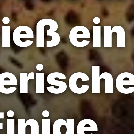
ließ ein
erisch
Einige