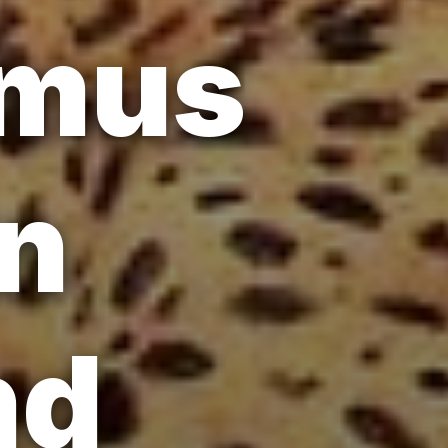
smus
in
nd