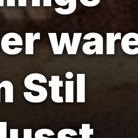
er war
 Stil
lusst.