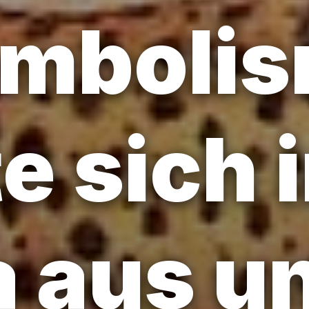
ymboli
e sich 
 aus u