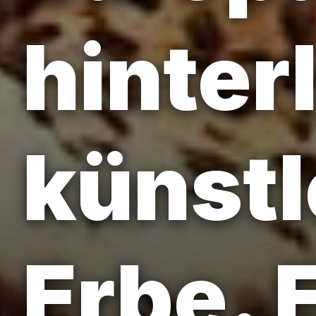
hinter
künstl
Erbe. 