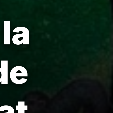
la
de
at.