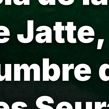
 Jatte, 
cumbre 
s Seur