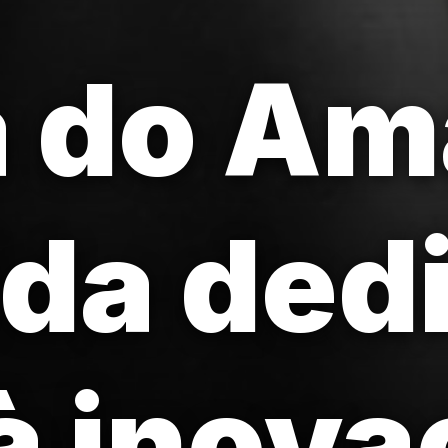
a do Am
da ded
 à inov