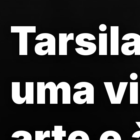
Tarsil
uma vi
arte e