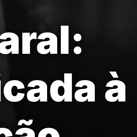
aral:
icada à
ação