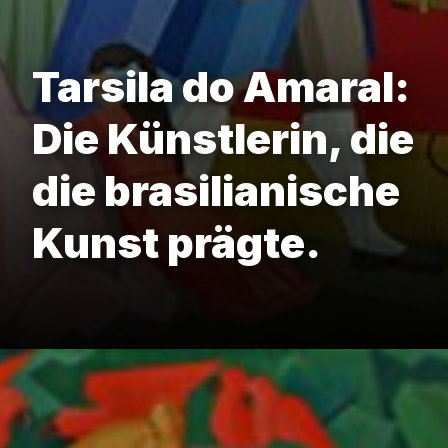
Tarsila do Amaral:
Die Künstlerin, die
die brasilianische
Kunst prägte.