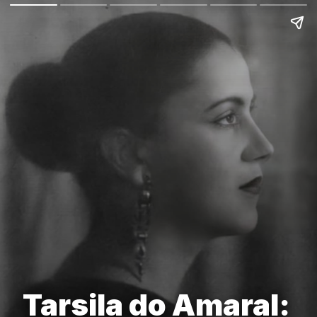
Tarsila do Amaral: