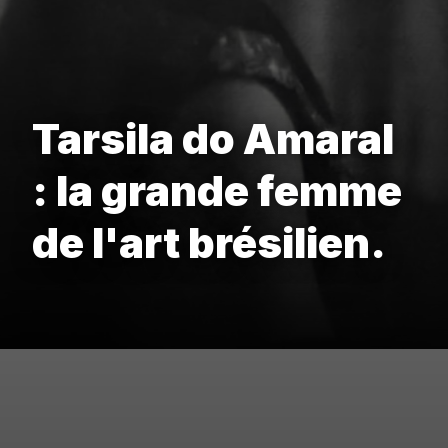
Tarsila do Amaral
: la grande femme
de l'art brésilien.