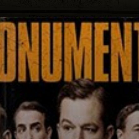
George Clooney
dirigiu o filme e
trouxe para a tela
uma história
emocionante e
cheia de