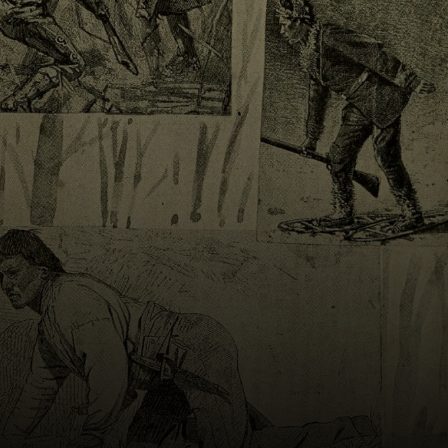
americanos se
uniu para resgatar
a arte roubada
pelos nazistas.