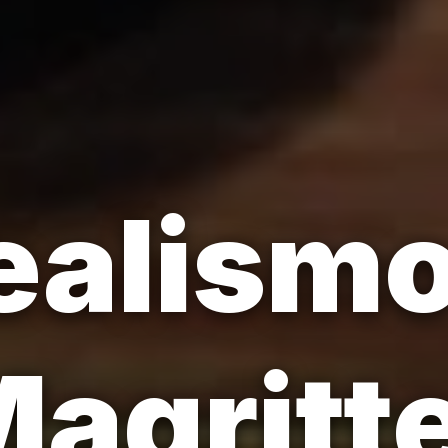
ealismo
agritt