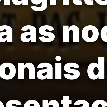
a as n
ionais d
esenta