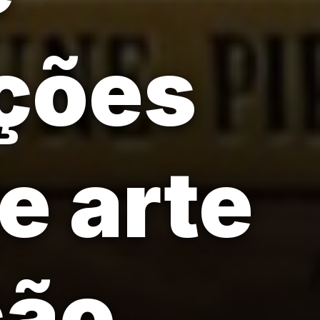
oções
e arte
ção.