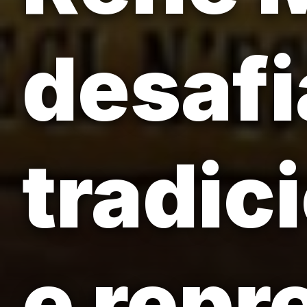
desafi
tradic
e repr