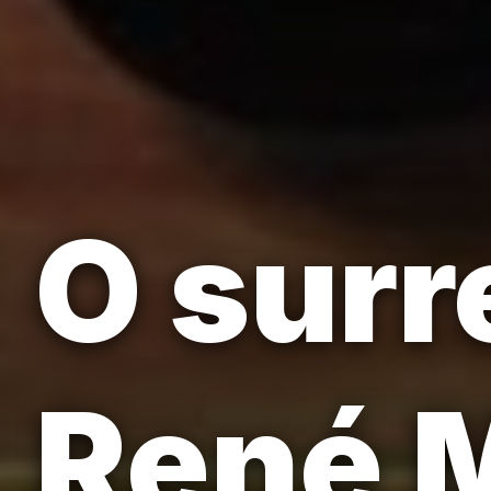
O surr
René M