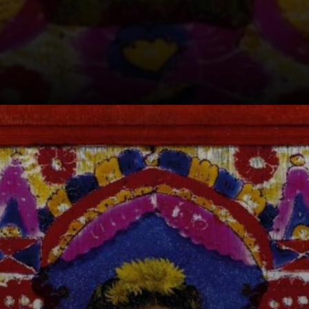
Ela nunca pintou
um retrato
sorridente, mas
amava a vida e