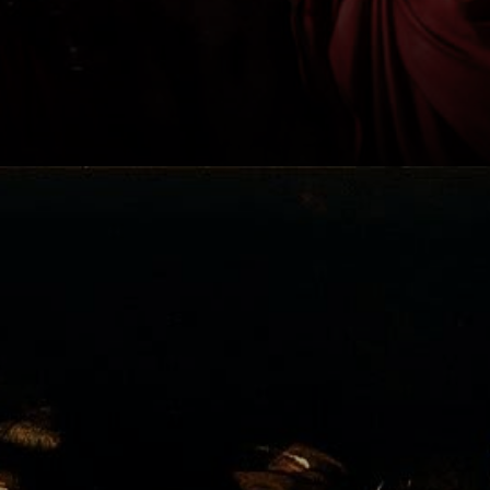
Ela era uma
princesa britânica
que foi
martirizada pelos
Hunos por