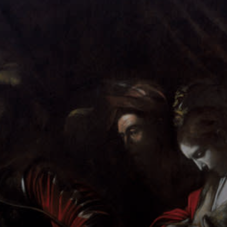
A pintura é uma
representação
clássica do
martírio de Santa
Úrsula, mas
Caravaggio a fez
de uma forma
única.