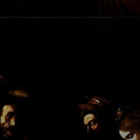
Caravaggio a
pintou com seu
último self-
portrait e uma
história de amor e
morte.