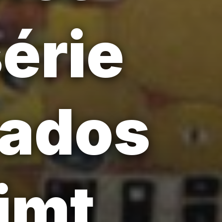
érie
iados
imt