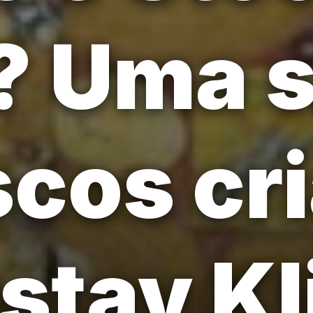
? Uma s
scos cr
stav Kl