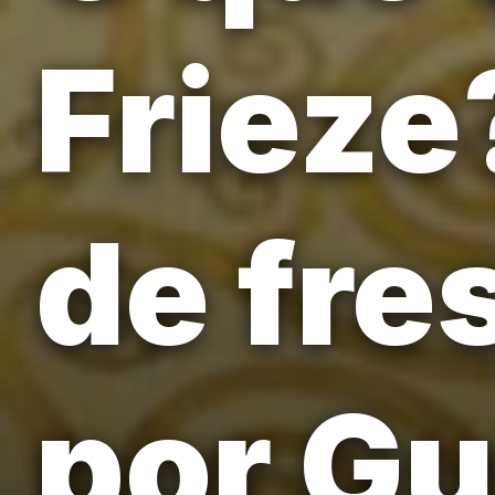
Frieze
de fre
por Gu