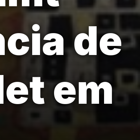
ncia de
let em