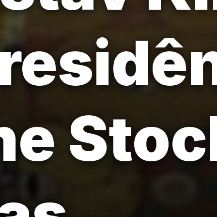
 residê
e Stoc
as.