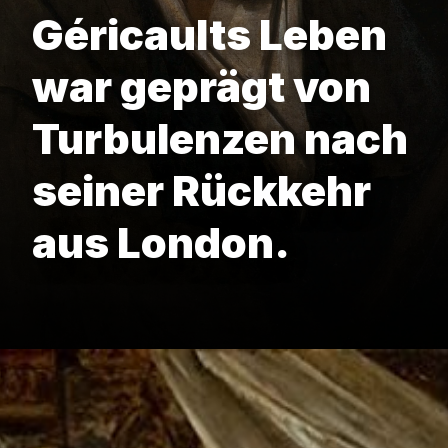
Géricaults Leben
war geprägt von
Turbulenzen nach
seiner Rückkehr
aus London.