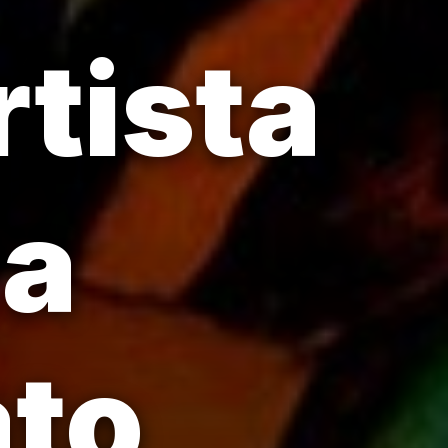
rtista
ta
ato