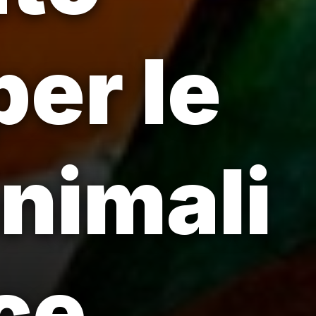
per le
animali
ce.