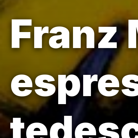
Franz 
espres
tedesc