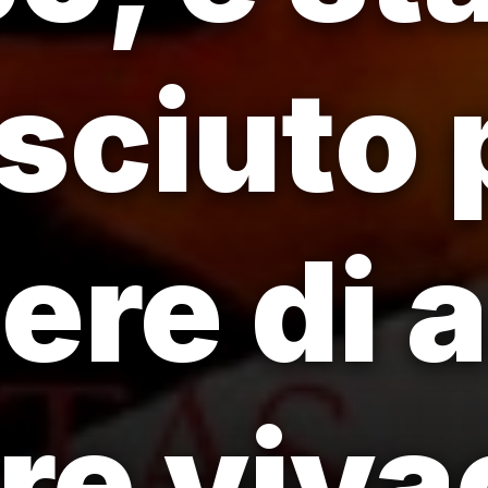
sciuto 
ere di 
ore viva