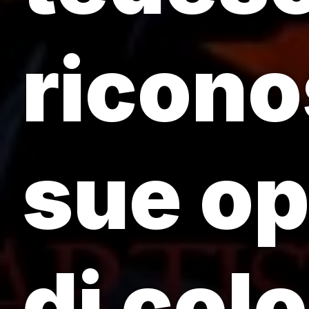
ricono
sue op
di col