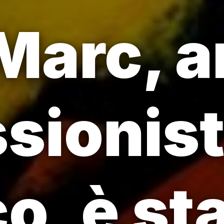
Marc, a
sionis
o, è st