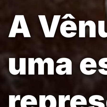
A Vênu
uma es
repre