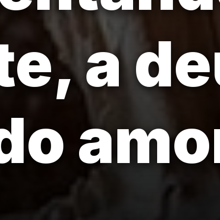
te, a d
do amor
.