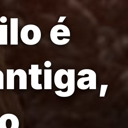
lo é
ntiga,
o