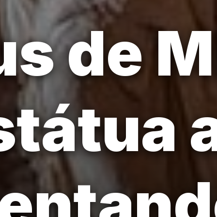
s de Mi
tátua a
sentand