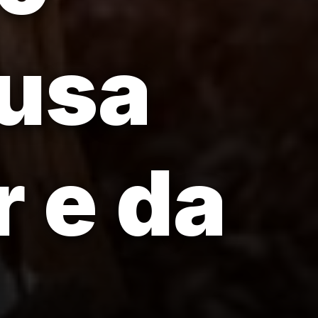
eusa
 e da