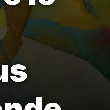
us
onde.