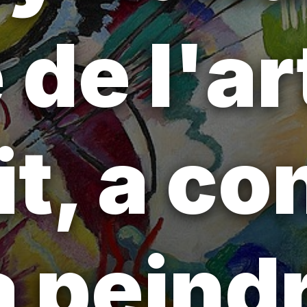
 de l'ar
it, a c
à peindr