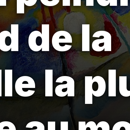
d de la
le la pl
e au m