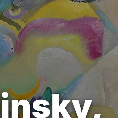
insky,