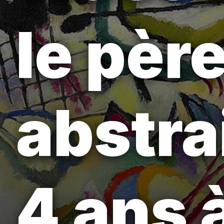
le père
abstra
4 ans 