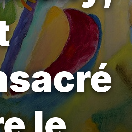
t
onsacré
e le