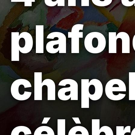
plafon
chapel
célèbr