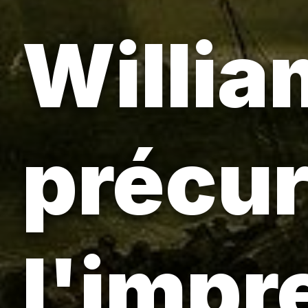
Willia
précur
l'impr