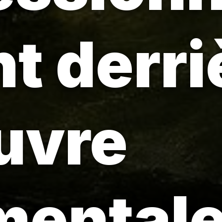
t derri
uvre
entale