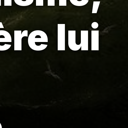
ère lui
.