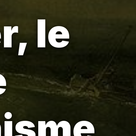
, le
e
nisme,