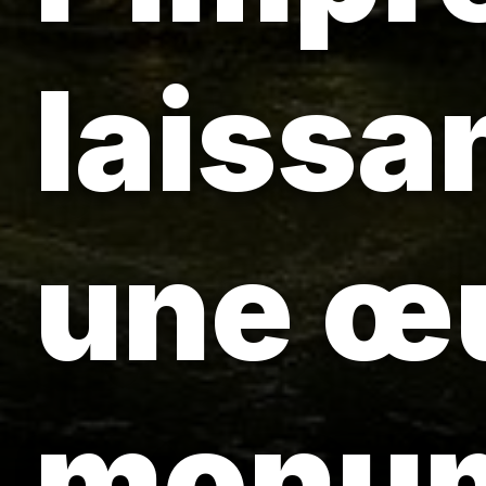
laissan
une œ
monum