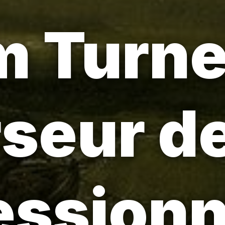
m Turner
seur d
ession