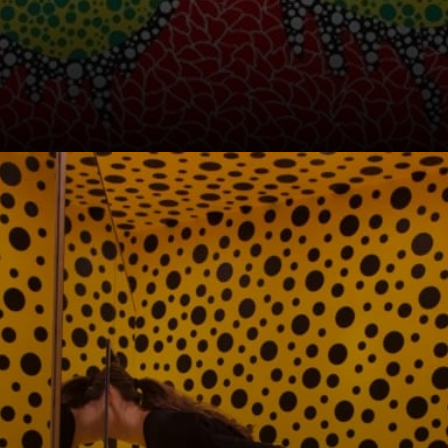
A primeira
exposição com
abóboras foi em
1946, em
Matsumoto.