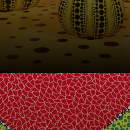
A fascinação das
abóboras em