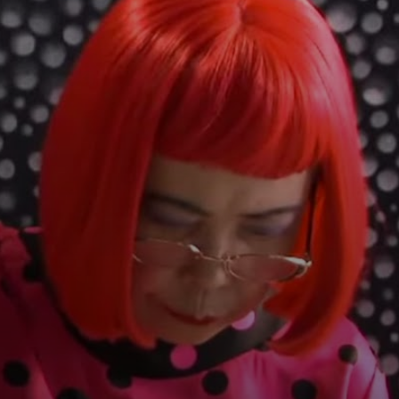
Kusama usou
abóboras em
desenhos,
pinturas e
instalações, como
a famosa Sala dos
Espelho.