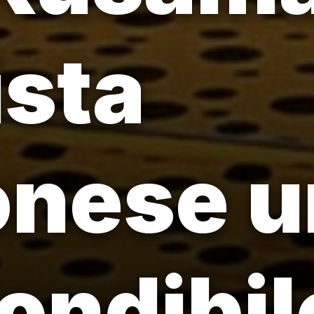
ista
nese u
ondibil