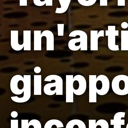
un'art
giappo
inconf