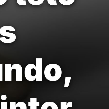
is
undo,
intor.