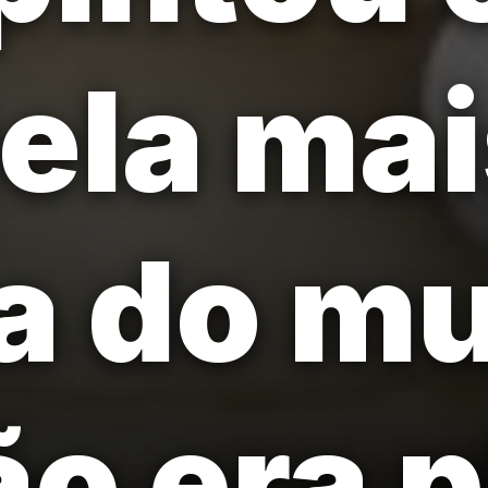
ela ma
a do m
o era p