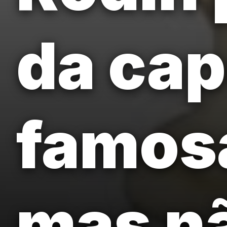
da cap
famos
mas nã