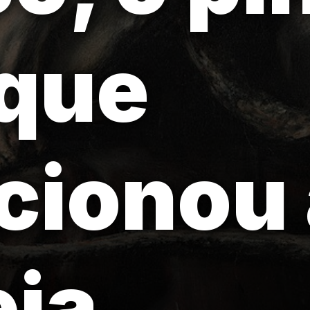
 que
cionou 
ia.