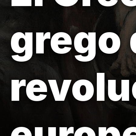
grego
revolu
europe