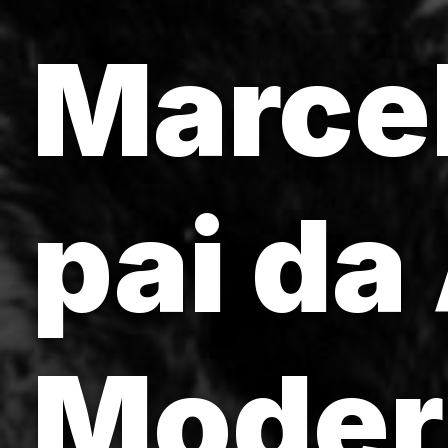
Marce
pai da
Modern