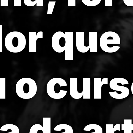
or que
 o curs
a da ar