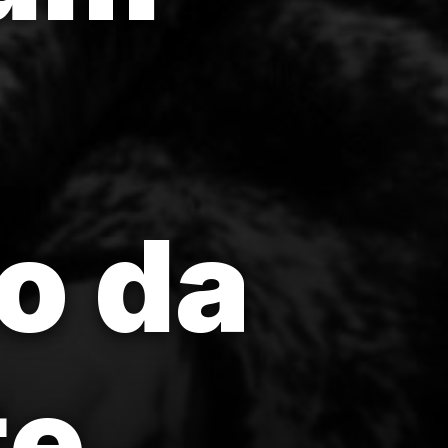
o da
te.