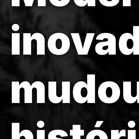
inovad
mudou
históri