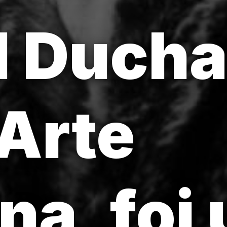
l Ducha
 Arte
a, foi