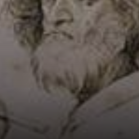
em Breda, na
Holanda, e
começou sua
formação
artística com
Pieter Coecke van
Aelst.