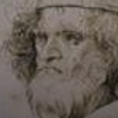
Bruegel foi eleito
para a Guilda de
São Lucas em
1551 e começou a
receber
encomendas,
incluindo um
retábulo tríptico