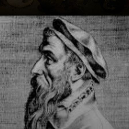
Sua jornada pela
Itália teve grande
impacto no
artista, que se
tornaria
conhecido pelos
seus trabalhos