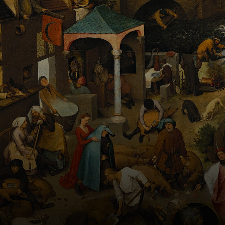
conhecimentos
em pintura, mas
não foi
fortemente
influenciado pelo
estilo ítalo-
renascentista.