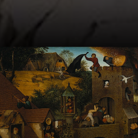
Em 1552, Bruegel
viajou para a Itália
para aprimorar
seus