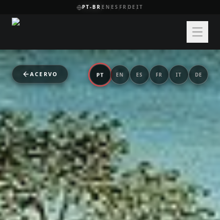
PT-BR
EN
ES
FR
DE
IT
ACERVO
PT
EN
ES
FR
IT
DE