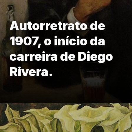
Autorretrato de
1907, o início da
carreira de Diego
Rivera.