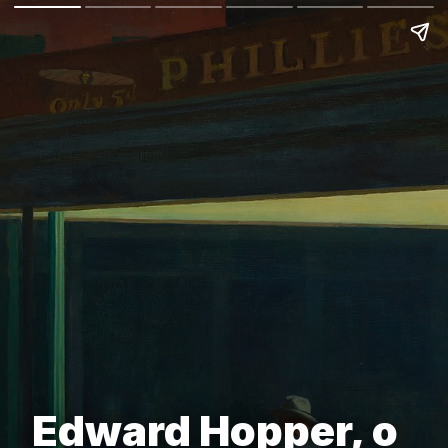
Edward Hopper, o