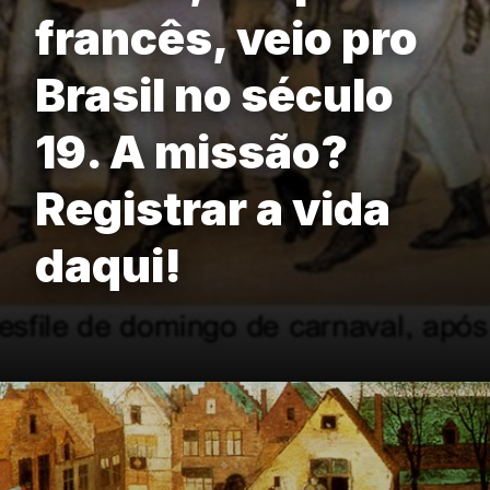
francês, veio pro
Brasil no século
19. A missão?
Registrar a vida
daqui!