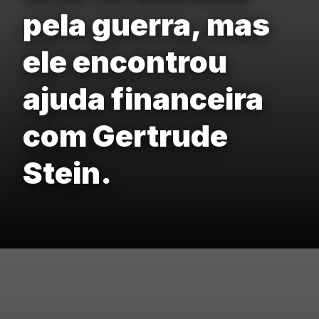
pela guerra, mas
ele encontrou
ajuda financeira
com Gertrude
Stein.