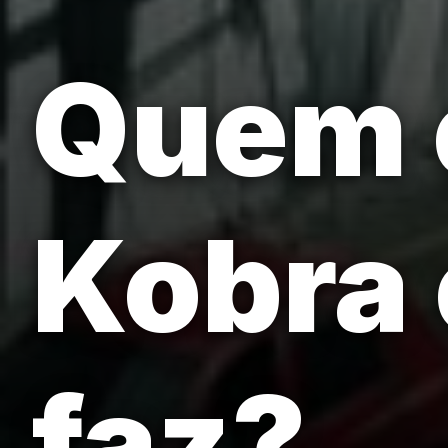
Quem 
Kobra 
faz?