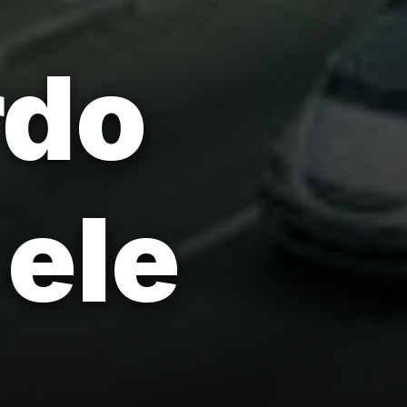
rdo
 ele