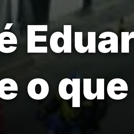
é Edua
e o que