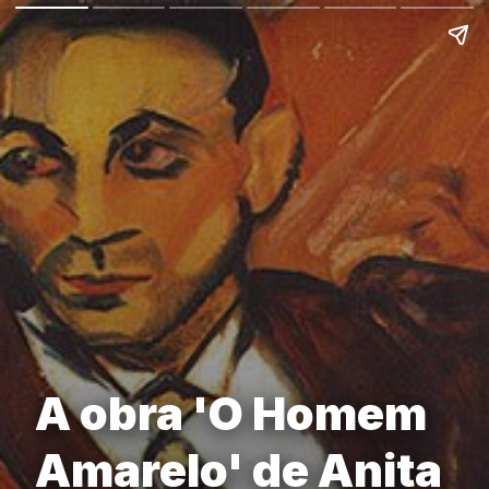
A obra 'O Homem
Amarelo' de Anita