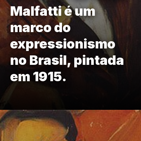
Malfatti é um
marco do
expressionismo
no Brasil, pintada
em 1915.