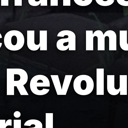
ou a m
 Revol
rial.