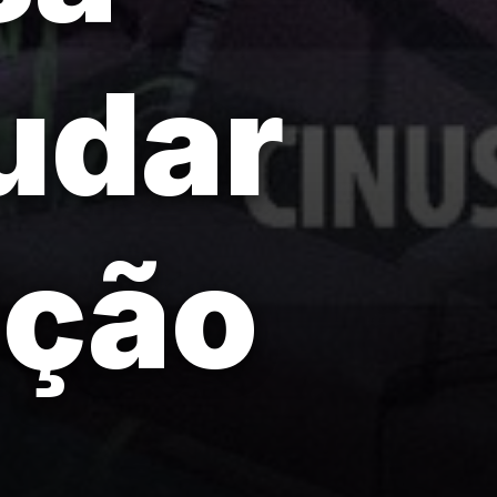
udar
ução