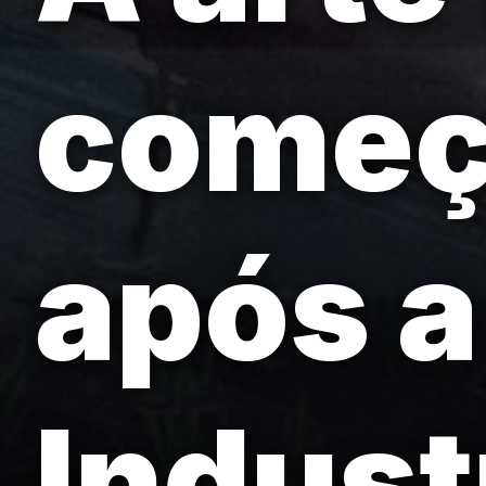
começ
após a
Indust