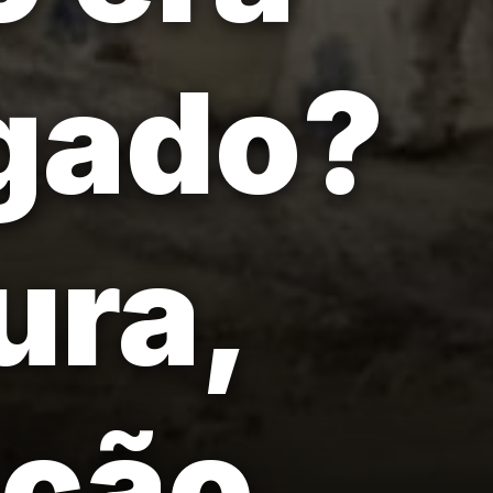
igado?
ura,
ação.