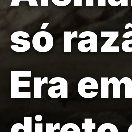
só raz
Era em
direto