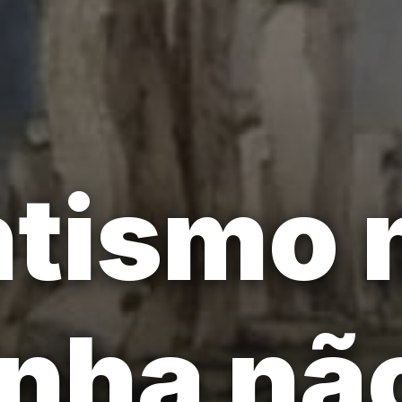
tismo 
nha não