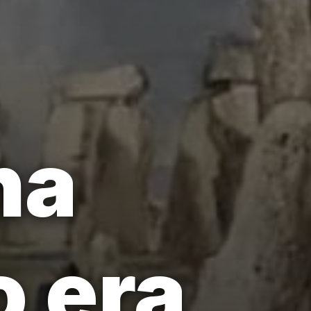
na
 era