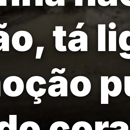
ão, tá l
oção p
 do cor