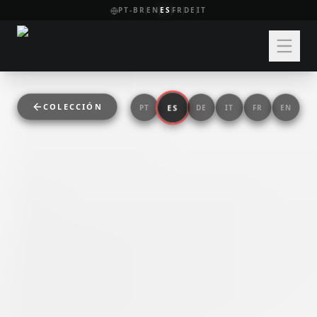
PT-BR
EN
ES
FR
DE
IT
COLECCIÓN
ES
PT
DE
IT
FR
EN