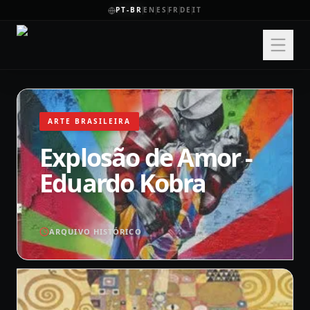
PT-BR
EN
ES
FR
DE
IT
ARTE BRASILEIRA
Explosão de Amor -
Eduardo Kobra
ARQUIVO HISTÓRICO