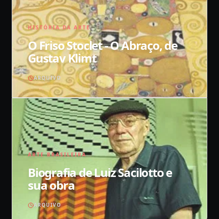
HISTÓRIA DA ARTE
O Friso Stoclet - O Abraço, de
Gustav Klimt
ARQUIVO
ARTE BRASILEIRA
Biografia de Luiz Sacilotto e
sua obra
ARQUIVO