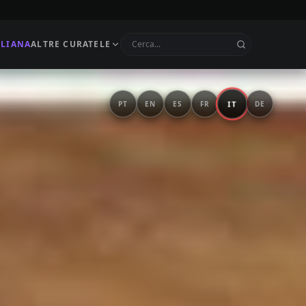
ILIANA
ALTRE CURATELE
IT
PT
EN
ES
FR
DE