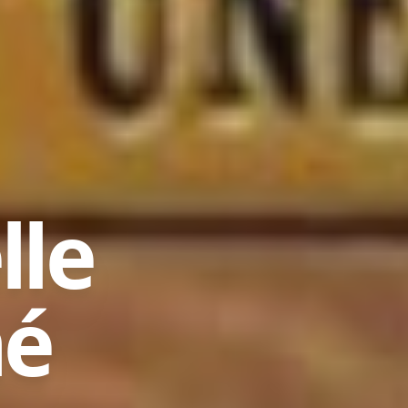
lle
né