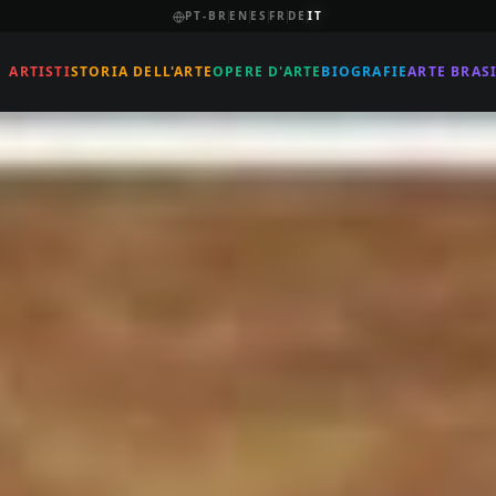
PT-BR
EN
ES
FR
DE
IT
ARTISTI
STORIA DELL'ARTE
OPERE D'ARTE
BIOGRAFIE
ARTE BRAS