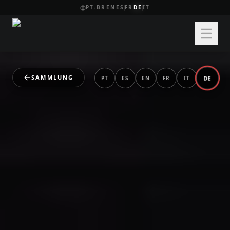
PT-BR
EN
ES
FR
DE
IT
SAMMLUNG
DE
PT
ES
EN
FR
IT