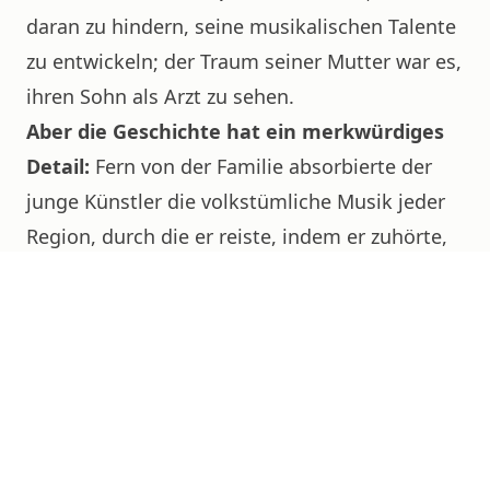
daran zu hindern, seine musikalischen Talente
zu entwickeln; der Traum seiner Mutter war es,
ihren Sohn als Arzt zu sehen.
Aber die Geschichte hat ein merkwürdiges
Detail:
Fern von der Familie absorbierte der
junge Künstler die volkstümliche Musik jeder
Region, durch die er reiste, indem er zuhörte,
imitierte, improvisierte, ausarbeitete und
komponierte, während er voranschritt.
Er reiste mit dem Kanu den Amazonas
hinunter, lauschte dem Gesang der tropischen
Vögel und den Trommeln der Indianer. Obwohl
er gelegentlich in Schulen eingeschrieben war,
fand er diese Erfahrungen langweilig; er blieb