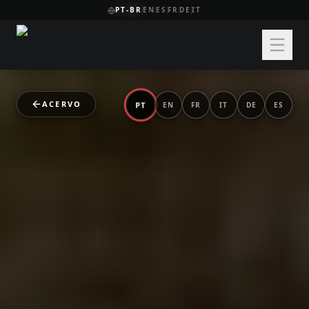
PT-BR
EN
ES
FR
DE
IT
ACERVO
PT
EN
FR
IT
DE
ES