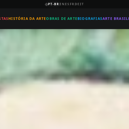
PT-BR
EN
ES
FR
DE
IT
STAS
HISTÓRIA DA ARTE
OBRAS DE ARTE
BIOGRAFIAS
ARTE BRASIL