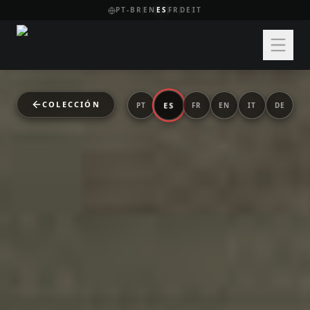
PT-BR
EN
ES
FR
DE
IT
COLECCIÓN
ES
PT
FR
EN
IT
DE