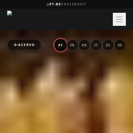
PT-BR
EN
ES
FR
DE
IT
ACERVO
PT
FR
EN
IT
ES
DE