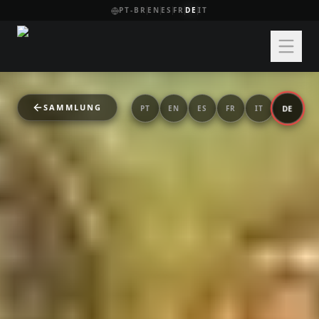
PT-BR
EN
ES
FR
DE
IT
SAMMLUNG
DE
PT
EN
ES
FR
IT