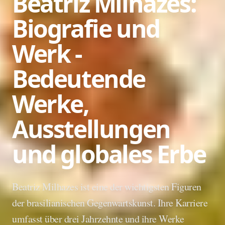
Beatriz Milhazes:
Biografie und
Werk -
Bedeutende
Werke,
Ausstellungen
und globales Erbe
Beatriz Milhazes ist eine der wichtigsten Figuren
der brasilianischen Gegenwartskunst. Ihre Karriere
umfasst über drei Jahrzehnte und ihre Werke