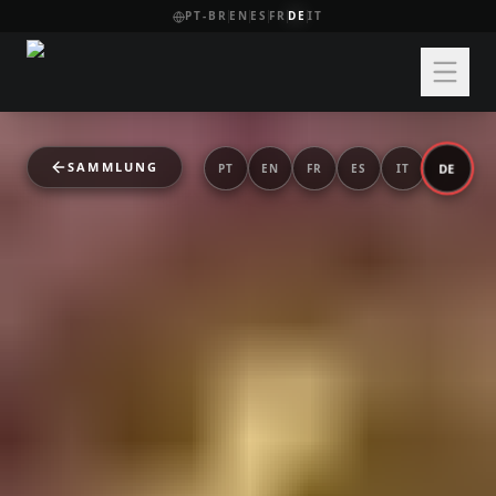
PT-BR
EN
ES
FR
DE
IT
SAMMLUNG
DE
PT
EN
FR
ES
IT