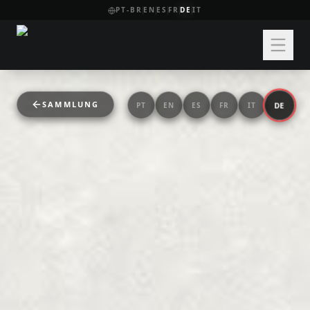
PT-BR
EN
ES
FR
DE
IT
SAMMLUNG
DE
PT
EN
ES
FR
IT