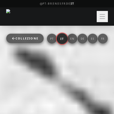
PT-BR
EN
ES
FR
DE
IT
COLLEZIONE
IT
PT
EN
DE
ES
FR