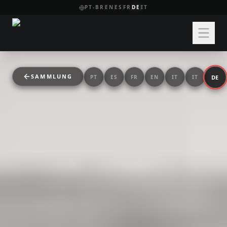
PT-BR
EN
ES
FR
DE
IT
SAMMLUNG
DE
PT
ES
FR
EN
IT
IT