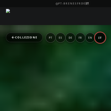
PT-BR
EN
ES
FR
DE
IT
COLLEZIONE
IT
PT
ES
DE
FR
EN