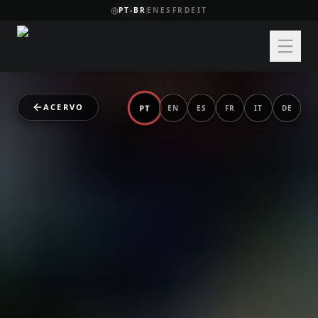
PT-BR
EN
ES
FR
DE
IT
ACERVO
PT
EN
ES
FR
IT
DE